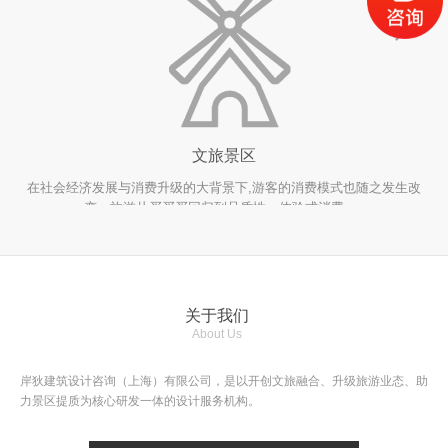
文旅景区
在社会经济发展与消费升级的大背景下,游客的消费模式也随之发生改
当
变。旅游从买买买回归到品质性、体验式消费. ...
糅
关于我们
About Us
岸狄建筑设计咨询（上海）有限公司，是以开创文旅融合、升级旅游业态、助
力景区提质为核心研发一体的设计服务机构。